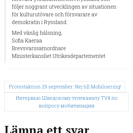
följer noggrant utvecklingen av situationen
för kulturutövare och försvarare av
demokratin i Ryssland.
Med vänlig hälsning,
Sofia Kaeraa
Brevsvarssamordnare
Ministerkansliet Utrikesdepartementet
P
Protestaktion 29 september: Nej till Mobilisering!
Интервью Шведскому телеканалу TV4 по
o
вопросу мобилизации
s
Lämna ett svar