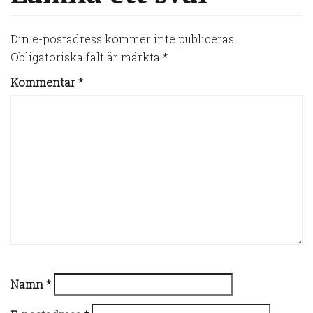
t
n
Din e-postadress kommer inte publiceras.
Obligatoriska fält är märkta
*
a
Kommentar
*
v
i
g
a
t
Namn
*