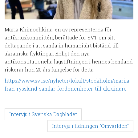
Maria Khimochkina, en av representerna för
antikrigskommittén, berättade för SVT om sitt
deltagande i att samla in humanitärt bistånd till
ukrainska flyktingar. Enligt den nya
antikonstitutionella lagstiftningen i hennes hemland
riskerar hon 20 års fängelse för detta.
https://www.svt.se/nyheter/lokalt/stockholm/mariia-
fran-ryssland-samlar-fordonenheter-till-ukrainare
P
Intervju i Svenska Dagbladet
Intervju i tidningen "Omvärlden"
o