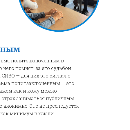
нным
исьма политзаключенным в
о него помнят, за его судьбой
 СИЗО — для них это сигнал о
исьма политзаключенным — это
кажем как и кому можно
ть страх заниматься публичным
 анонимно. Это не преследуется
, как минимум в жизни