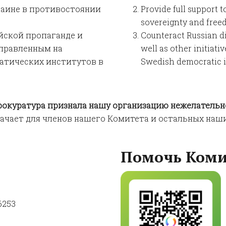
раине в противостоянии
Provide full support t
sovereignty and free
йской пропаганде и
Counteract Russian d
правленным на
well as other initiati
атических институтов в
Swedish democratic in
прокуратура признала нашу организацию нежелательн
начает для членов нашего Комитета и остальных наш
Помочь Коми
6253