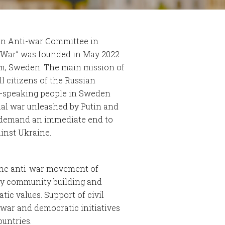
on Anti-war Committee in
 War” was founded in May 2022
lm, Sweden. The main mission of
l citizens of the Russian
n-speaking people in Sweden
nal war unleashed by Putin and
 demand an immediate end to
ainst Ukraine.
the anti-war movement of
by community building and
ic values. Support of civil
i-war and democratic initiatives
ountries.