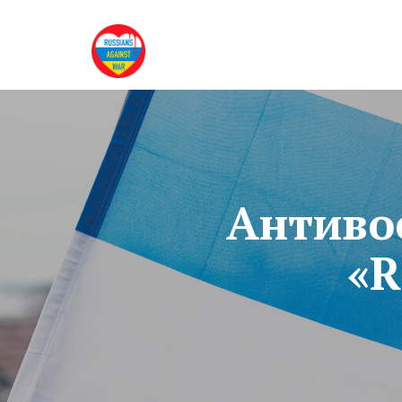
Антиво
«R