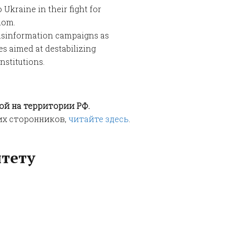
o Ukraine in their fight for
dom.
isinformation campaigns as
ves aimed at destabilizing
stitutions.
ой на территории РФ.
их сторонников,
читайте здесь
.
тету