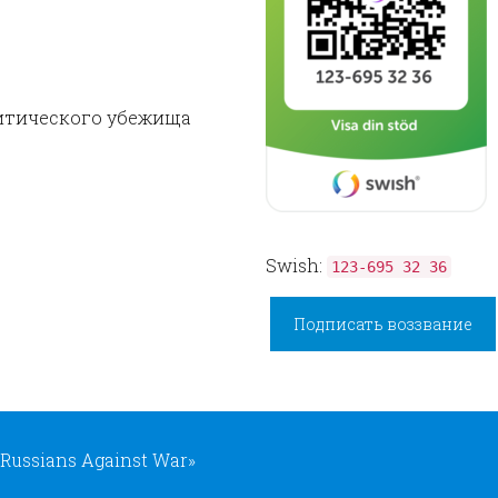
итического убежища
Swish:
123-695 32 36
Подписать воззвание
ussians Against War»