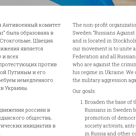
я Антивоенный комитет
The non-profit organizati
ar” была образована в
Sweden “Russians Against
 Стокгольме, Швеция.
and is located in Stockho
ижения является
our movement is to unite al
 и всех
Federation and all Russia
 протестующих против
who are against the crimi
ной Путиным и его
his regime in Ukraine. We
ребуем немедленного
the military aggression ag
в Украины.
Our goals:
Broaden the base of 
движения россиян в
Russians in Sweden 
данского общества,
promotion of democrat
тических инициатив в
society activists, ant
.
in Russia and other c