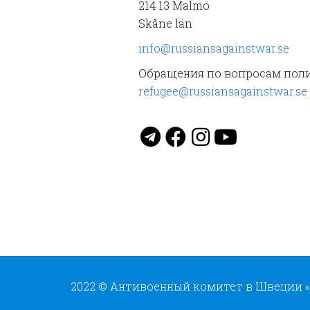
214 13 Malmö
Skåne län
info@russiansagainstwar.se
Обращения по вопросам пол
refugee@russiansagainstwar.se
2022 © Антивоенный комитет в Швеции «R