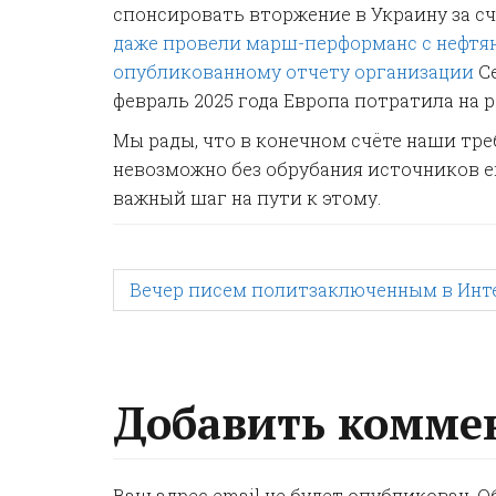
спонсировать вторжение в Украину за с
даже провели марш-перформанс с нефтя
опубликованному отчету организации
Ce
февраль 2025 года Европа потратила на 
Мы рады, что в конечном счёте наши т
невозможно без обрубания источников е
важный шаг на пути к этому.
P
Вечер писем политзаключенным в Интер
o
s
Добавить комме
t
Ваш адрес email не будет опубликован.
О