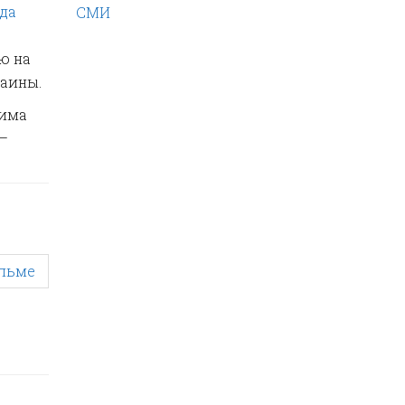
ода
СМИ
ию на
раины.
жима
—
ольме