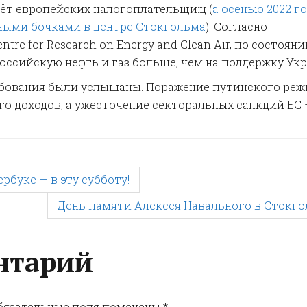
чёт европейских налогоплательщи:ц (
а осенью 2022 г
ными бочками в центре Стокгольма
). Согласно
ntre for Research on Energy and Clean Air, по состоян
российскую нефть и газ больше, чем на поддержку Ук
ребования были услышаны. Поражение путинского ре
го доходов, а ужесточение секторальных санкций ЕС 
буке — в эту субботу!
День памяти Алексея Навального в Стокг
нтарий
бязательные поля помечены
*