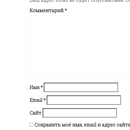
n
Комментарий
*
a
v
i
g
Имя
*
a
Email
*
t
Сайт
i
Сохранить моё имя, email и адрес сай