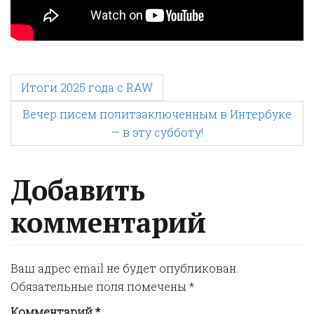
P
Итоги 2025 года с RAW
Вечер писем политзаключенным в Интербуке
o
— в эту субботу!
s
Добавить
t
комментарий
n
Ваш адрес email не будет опубликован.
a
Обязательные поля помечены
*
Комментарий
*