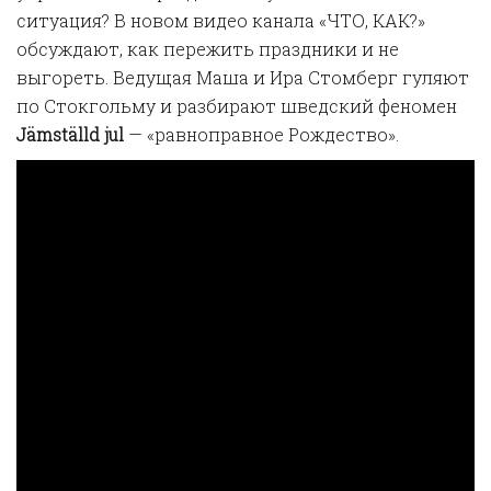
ситуация? В новом видео канала «ЧТО, КАК?»
обсуждают, как пережить праздники и не
выгореть. Ведущая Маша и Ира Стомберг гуляют
по Стокгольму и разбирают шведский феномен
Jämställd jul
— «равноправное Рождество».