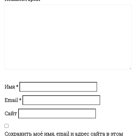
v
i
g
a
t
i
Имя
*
Email
*
o
Сайт
n
Сохранить моё имя, email и адрес сайта в этом