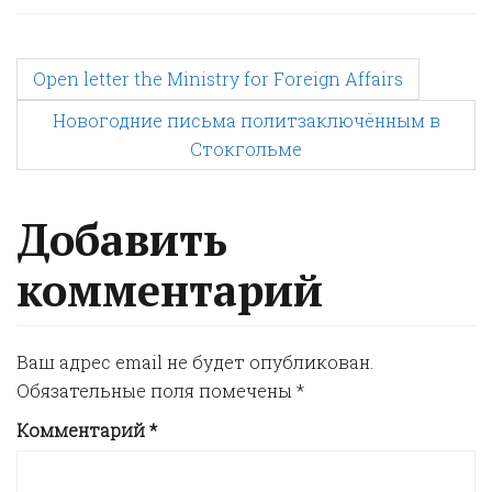
P
Open letter the Ministry for Foreign Affairs
Новогодние письма политзаключённым в
o
Стокгольме
s
Добавить
t
комментарий
n
Ваш адрес email не будет опубликован.
a
Обязательные поля помечены
*
Комментарий
*
v