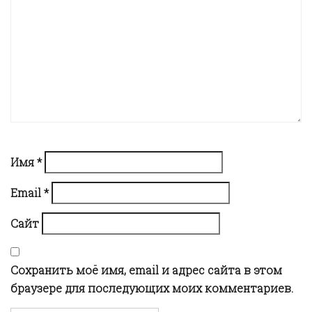
i
g
a
t
i
Имя
*
Email
*
o
Сайт
n
Сохранить моё имя, email и адрес сайта в этом
браузере для последующих моих комментариев.