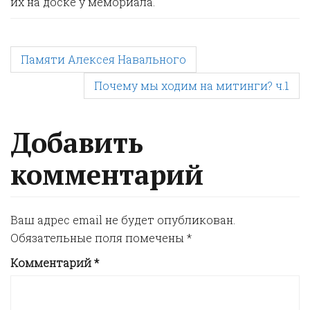
их на доске у мемориала.
P
Памяти Алексея Навального
Почему мы ходим на митинги? ч.1
o
s
Добавить
комментарий
t
n
Ваш адрес email не будет опубликован.
Обязательные поля помечены
*
a
Комментарий
*
v