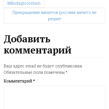
P
Måndagsrörelsen
Прекращение визитов россиян ничего не
o
решит
s
Добавить
t
комментарий
n
Ваш адрес email не будет опубликован.
a
Обязательные поля помечены
*
Комментарий
*
v
i