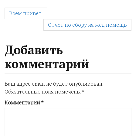
P
Всем привет!
Отчет по сбору на мед помощь
o
s
Добавить
комментарий
t
n
Ваш адрес email не будет опубликован.
Обязательные поля помечены
*
a
Комментарий
*
v
i