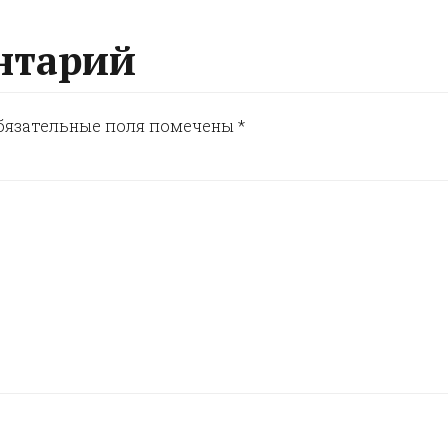
нтарий
бязательные поля помечены
*