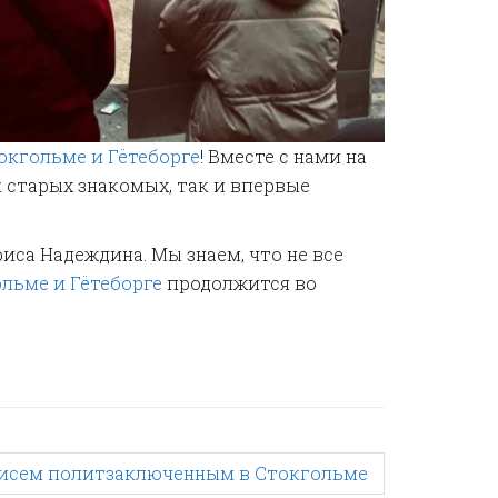
окгольме и Гётеборге
! Вместе с нами на
к старых знакомых, так и впервые
са Надеждина. Мы знаем, что не все
ольме и Гётеборге
продолжится во
писем политзаключенным в Стокгольме