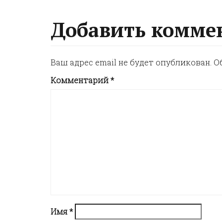
o
Добавить комме
s
Ваш адрес email не будет опубликован.
О
t
Комментарий
*
n
a
v
i
g
Имя
*