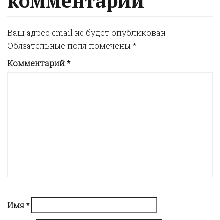
комментарий
n
Ваш адрес email не будет опубликован.
a
Обязательные поля помечены
*
Комментарий
*
v
i
g
a
t
i
Имя
*