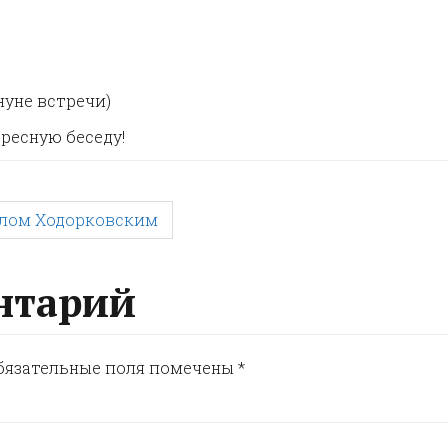
нуне встречи)
ересную беседу!
илом Ходорковским
нтарий
бязательные поля помечены
*