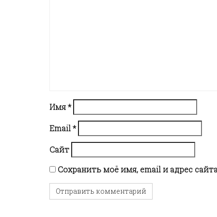
n
a
v
i
g
Имя
*
a
Email
*
Сайт
t
Сохранить моё имя, email и адрес сай
i