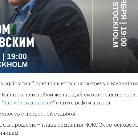
 against war” приглашает вас на встречу с Михаило
 Nalen. На ней любой желающий сможет задать свои 
 “
Как убить дракона?
” с автографом автора.
чность с непростой судьбой:
а в прошлом – глава компании «ЮКОС», со-основател
ичинам,