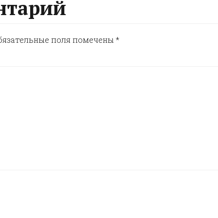
нтарий
бязательные поля помечены
*