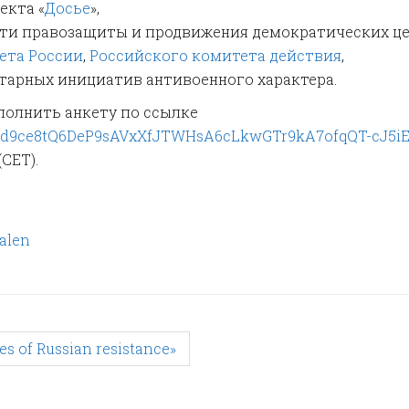
екта «
Досье
»,
сти правозащиты и продвижения демократических це
ета России
,
Российского комитета действия
,
тарных инициатив антивоенного характера.
полнить анкету по ссылке
pQLSd9ce8tQ6DeP9sAVxXfJTWHsA6cLkwGTr9kA7ofqQT-cJ5iE
CET).
alen
 of Russian resistance»