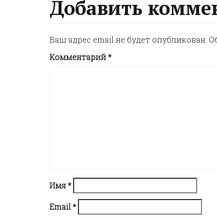
Добавить комме
s
Ваш адрес email не будет опубликован.
О
t
Комментарий
*
n
a
v
i
g
Имя
*
a
Email
*