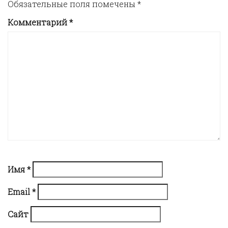
a
Обязательные поля помечены
*
Комментарий
*
v
i
g
a
t
i
Имя
*
Email
*
o
Сайт