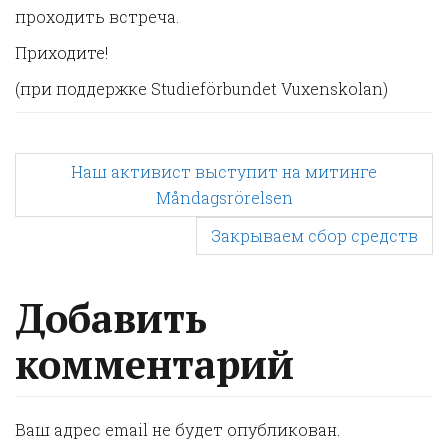
проходить встреча.
Приходите!
(при поддержке Studieförbundet Vuxenskolan)
P
Наш активист выступит на митинге
Måndagsrörelsen
o
Закрываем сбор средств
s
Добавить
t
комментарий
n
Ваш адрес email не будет опубликован.