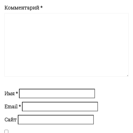
Комментарий
*
v
i
g
a
t
i
Имя
*
Email
*
o
Сайт
n