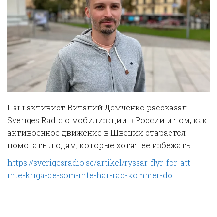
Наш активист Виталий Демченко рассказал
Sveriges Radio о мобилизации в России и том, как
антивоенное движение в Швеции старается
помогать людям, которые хотят её избежать.
https://sverigesradio.se/artikel/ryssar-flyr-for-att-
inte-kriga-de-som-inte-har-rad-kommer-do