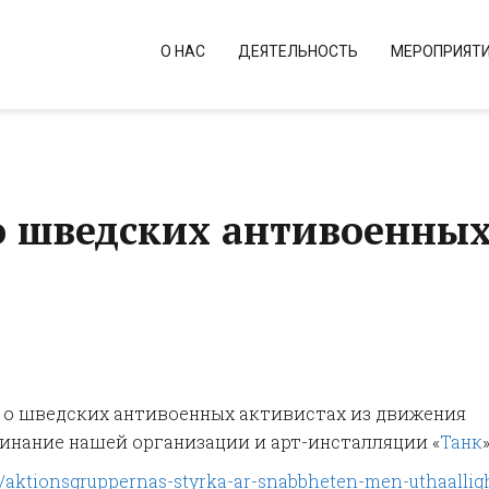
О НАС
ДЕЯТЕЛЬНОСТЬ
МЕРОПРИЯТ
ро шведских антивоенны
я о шведских антивоенных активистах из движения
оминание нашей организации и арт-инсталляции «
Танк
»
kel/aktionsgruppernas-styrka-ar-snabbheten-men-uthaallig