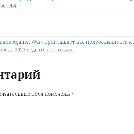
460ceb4
ans Against War» приглашает вас присоединиться к
араде 2023 года в Стокгольме!
нтарий
бязательные поля помечены
*