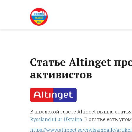
Статье Altinget п
активистов
В шведской газете Altinget вышла стать
Ryssland ut ur Ukraina
. В статье есть уп
https://www.altinget.se/civilsamhalle/arti