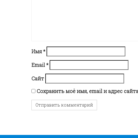
i
g
a
Имя
*
t
Email
*
Сайт
i
Сохранить моё имя, email и адрес сай
o
n