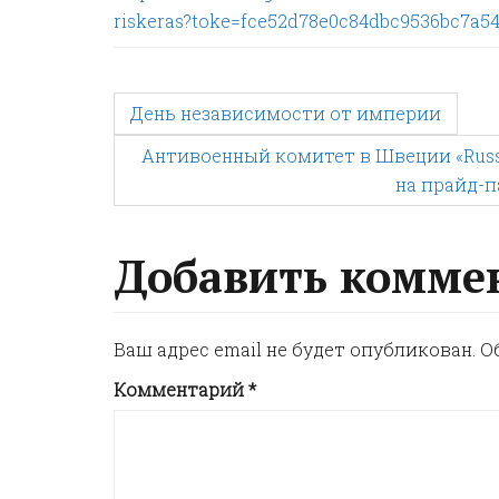
riskeras?toke=fce52d78e0c84dbc9536bc7a5
P
День независимости от империи
Антивоенный комитет в Швеции «Russi
o
на прайд-п
s
Добавить комме
t
n
Ваш адрес email не будет опубликован.
О
Комментарий
*
a
v