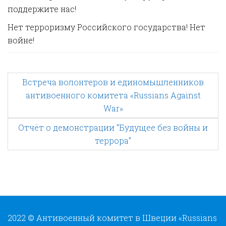
поддержите нас!
Нет терроризму Российского государства! Нет
войне!
P
Встреча волонтеров и единомышленников
антивоенного комитета «Russians Against
o
War»
Отчёт о демонстрации “Будущее без войны и
s
террора”
t
n
2022 © Антивоенный комитет в Швеции «Russians